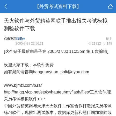
【外贸考试资料下载】
天火软件与外贸精英网联手推出报关考试模拟
测验软件下载
点击重新加载
TEDA
楼主
2005-7-28 22:56:21
21922
149
[这个贴子最后由果子在 2005/07/30 11:23pm 第 1 次编辑]
欢迎大家下载，本软件免费
* o% N, e& m) f' F4 L
如有疑问请咨询baoguanyuan_soft@eyou.com
www.bjmzl.com/b.rar
http://haigg.vicp.net/etsky/hauteur/myflash/files/工具软件/报
关员考试模拟软件.exe
5 `: P0 g V4 \& A/ v
中国外贸精英网与天津天火软件工作室合作打造报关员考试
练习软件，现推出测试版本，数据库更新和题目增加将陆续