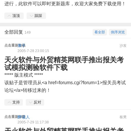
进行，此软件可以即时更新题库，欢迎大家免费下载使用！
顶顶
踩踩
全部回复
看全部
倒序浏览
149
点击重新加载
果子
沙发
2005-7-28 23:00:15
天火软件与外贸精英网联手推出报关考
试模拟测验软件下载
***** 版主模式 *****
该贴子是管理员从<a href=forums.cgi?forum=1>报关员考试
论坛</a>转移过来的！
支持
反对
点击重新加载
醉读人
板凳
2005-7-29 11:17:38