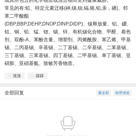
或其所包含的化学物质或混合物而受到健康威胁。
常见的有:铅、特定元素迁移(砷,锑,钡,镉,铬,铅,汞，硒)、邻
苯二甲酸酯
(DBP,BBP,DEHP,DNOP.DINP,DIDP)、镍释放量、铝、硼、
钴、铜、铅、锰、锶、锡、锌、有机锡化合物、甲醛、着色
剂、双酚-A、苯酚含量、增塑剂、丙烯酰胺、苯乙烯、甲基
锡、二丙基锡、辛基锡、二丁基锡、二辛基锡、二苯基锡、
三丁基锡、三苯基锡、四丁基锡、二甲基锡、单丁基锡、亚
硝胺、亚硝基氨、致敏芳香物质。
顶顶
踩踩
全部回复
看全部
倒序浏览