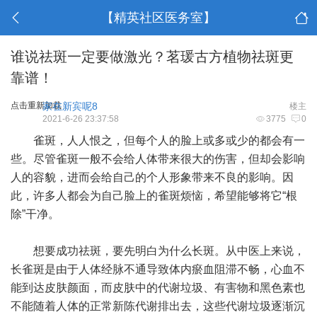
【精英社区医务室】
谁说祛斑一定要做激光？茗瑗古方植物祛斑更
靠谱！
点击重新加载
家在新宾呢8
楼主
2021-6-26 23:37:58
3775
0
雀斑，人人恨之，但每个人的脸上或多或少的都会有一
些。尽管雀斑一般不会给人体带来很大的伤害，但却会影响
人的容貌，进而会给自己的个人形象带来不良的影响。因
此，许多人都会为自己脸上的雀斑烦恼，希望能够将它“根
除”干净。
想要成功祛斑，要先明白为什么长斑。从中医上来说，
长雀斑是由于人体经脉不通导致体内瘀血阻滞不畅，心血不
能到达皮肤颜面，而皮肤中的代谢垃圾、有害物和黑色素也
不能随着人体的正常新陈代谢排出去，这些代谢垃圾逐渐沉