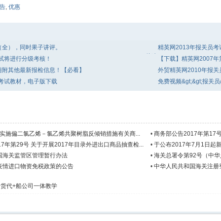
告
,
优惠
卷（全），同时果子讲评。
精英网2013年报关员
从速！
考试将进行分级考核！
【下载】精英网2007
随附其他最新报检信息！【必看】
外贸精英网2010年报
员考试教材，电子版下载
免费视频&gt;&gt;报
于实施偏二氯乙烯－氯乙烯共聚树脂反倾销措施有关商...
•
商务部公告2017年第17
年第29号 关于开展2017年目录外进出口商品抽查检...
•
于公布2017年7月1日
和国海关监管区管理暂行办法
•
海关总署令第92号（中
疫情进口物资免税政策的公告
•
中华人民共和国海关注册
货代+船公司一体教学