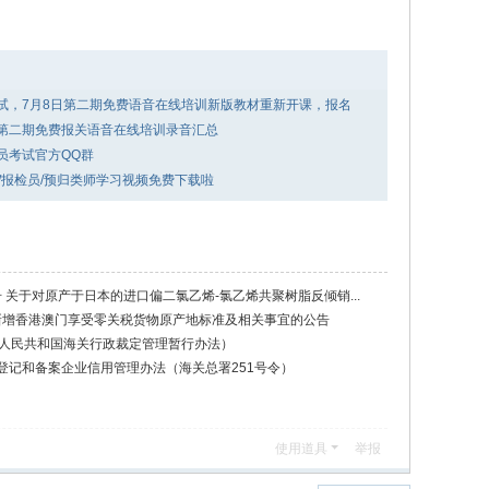
考试，7月8日第二期免费语音在线培训新版教材重新开课，报名
年第二期免费报关语音在线培训录音汇总
关员考试官方QQ群
关员/报检员/预归类师学习视频免费下载啦
号 关于对原产于日本的进口偏二氯乙烯-氯乙烯共聚树脂反倾销...
起新增香港澳门享受零关税货物原产地标准及相关事宜的公告
华人民共和国海关行政裁定管理暂行办法）
登记和备案企业信用管理办法（海关总署251号令）
使用道具
举报