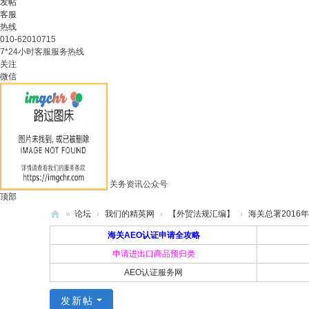
发帖
客服
热线
010-62010715
7*24小时客服服务热线
关注
微信
关务资讯公众号
顶部
»
论坛
›
我们的精英网
›
【外贸法规汇编】
›
海关总署2016年
外
海关AEO认证申请全攻略
贸
申请进出口商品预归类
AEO认证服务网
精
英
发新帖