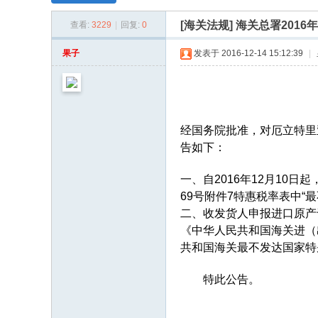
论
[海关法规]
海关总署2016
坛
查看:
3229
|
回复:
0
果子
发表于 2016-12-14 15:12:39
|
经国务院批准，对厄立特里
告如下：
一、自2016年12月10
69号附件7特惠税率表中“最
二、收发货人申报进口原产于
《中华人民共和国海关进（
共和国海关最不发达国家特
特此公告。