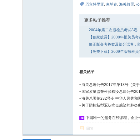
厄立特里亚
,
柬埔寨
,
海关总署
,
公
更多帖子推荐
2004年第二次报检员考试A
【独家披露】2008年报关员
修正版参考答案及部分试卷，
【免费下载】2009年版报检
相关帖子
•
海关总署公告2017年第18号（关
•
国家质量监督检验检疫总局公告2017
•
海关总署第232号令 中华人民共
•
关于防控新型冠状病毒感染的肺炎
中国唯一的船务在线课程，企业+
回复