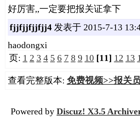
好厉害,,一定要把报关证拿下
fjjfjjfjjfjj4
发表于 2015-7-13 13:4
haodongxi
页:
1
2
3
4
5
6
7
8
9
10
[11]
12
13
查看完整版本:
免费视频>>报关
Powered by
Discuz! X3.5 Archive