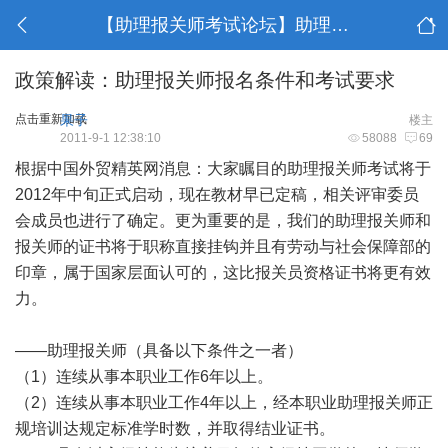
【助理报关师考试论坛】助理报关师考试教材交流
政策解读：助理报关师报名条件和考试要求
点击重新加载
果子
楼主
2011-9-1 12:38:10
58088
69
根据中国外贸精英网消息：大家瞩目的助理报关师考试将于
2012年中旬正式启动，现在教材早已定稿，相关评审委员
会成员也进行了确定。更为重要的是，我们的助理报关师和
报关师的证书将于职称直接挂钩并且有劳动与社会保障部的
印章，属于国家层面认可的，这比报关员资格证书将更有效
力。
——
助理报关师
（具备以下条件之一者）
（1）连续从事本职业工作6年以上。
（2）连续从事本职业工作4年以上，经本职业
助理报关师
正
规培训达规定标准学时数，并取得结业证书。