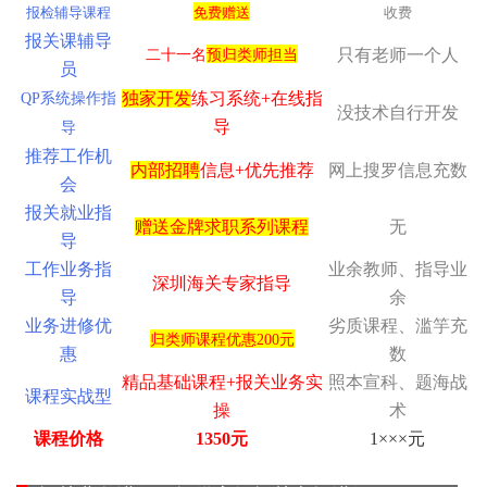
报检辅导课程
免费赠送
收费
报关课辅导
只有老师一个人
二十一名
预归类师担当
员
独家开发
练习系统+在线指
QP
系统操作指
没技术自行开发
导
导
推荐工作机
内部招聘
信息+优先推荐
网上搜罗信息充数
会
报关就业指
赠送金牌求职系列课程
无
导
工作业务指
业余教师、指导业
深圳海关专家指导
导
余
业务进修优
劣质课程、滥竽充
归类师课程优惠200元
惠
数
精品基础课程+报关业务实
照本宣科、题海战
课程实战型
操
术
课程价格
1350元
1×××元