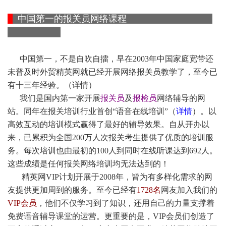
中国第一的报关员网络课程
中国第一，不是自吹自擂，早在2003年中国家庭宽带还
未普及时外贸精英网就已经开展网络报关员教学了，至今已
有十三年经验。
（
详情
）
我们是国内第一家开展
报关员
及
报检员
网络辅导的网
站。同年在报关培训行业首创“语音在线培训”（
详情
）。以
高效互动的培训模式赢得了最好的辅导效果。自从开办以
来，已累积为全国200万人次报关考生提供了优质的培训服
务。每次培训也由最初的100人到同时在线听课达到692人。
这些成绩是任何报关网络培训均无法达到的！
精英网VIP计划开展于2008年，皆为有多样化需求的网
友提供更加周到的服务。至今已经有
1728名
网友加入我们的
VIP会员
，他们不仅学习到了知识，还用自己的力量支撑着
免费语音辅导
课堂
的运营。更重要的是，VIP会员们创造了