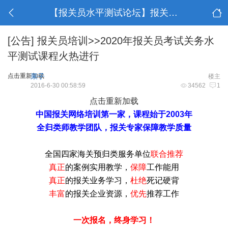
【报关员水平测试论坛】报关员考试
[公告]
报关员培训>>2020年报关员考试关务水
平测试课程火热进行
点击重新加载
果子
楼主
2016-6-30 00:58:59
34562
1
点击重新加载
中国报关网络培训第一家，课程始于2003年
全归类师教学团队，报关专家保障教学质量
全国四家海关预归类服务单位
联合推荐
真正
的案例
实用教学
，
保障
工作能用
真正
的报关业务学习，
杜绝
死记硬背
丰富
的报关企业资源，
优先
推荐工作
一次报名，终身学习！