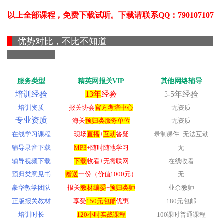
以上全部课程，免费下载试听。下载请联系QQ：790107107
优势对比，不比不知道
服务类型
精英网报关VIP
其他网络辅导
培训经验
13年
经验
3-5年经验
培训资质
报关协会
官方考培中心
无资质
专业资质
海关
预归类服务单位
无资质
在线学习课程
现场
直播
+
互动
答疑
录制课件+无法互动
辅导录音下载
MP3
+随时随地学习
无
辅导视频下载
下载
收看+无需联网
在线收看
预归类意见书
赠送
一份（价值1000元）
无
豪华教学团队
报关
教材编委
+
预归类师
业余教师
正版报关教材
享受
150元包邮
优惠
180元包邮
培训时长
120小时实战课程
100课时普通课程