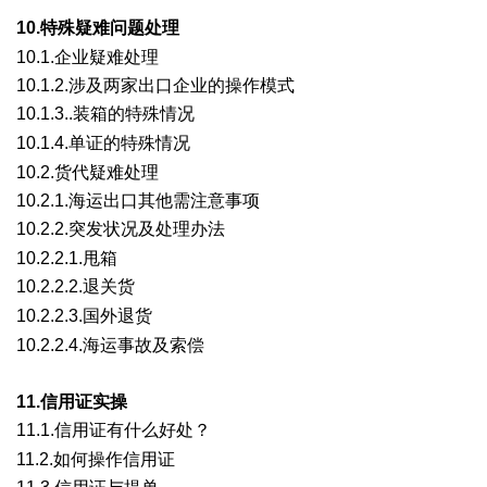
, F+ G5 Y+ X7 |9 A+ t
10.特殊疑难问题处理
' s# I! a# {* b b% @
10.1.企业疑难处理
10.1.2.涉及两家出口企业的操作模式
10.1.3..装箱的特殊情况
: s9 z$ p- v& O5 l, ]1 v
10.1.4.单证的特殊情况
2 K3 A) |4 J: {3 j# ]; n9 B
10.2.货代疑难处理
10.2.1.海运出口其他需注意事项
10.2.2.突发状况及处理办法
- ]. H( \ e. g( A* H, {$ ]& S
10.2.2.1.甩箱
10.2.2.2.退关货
3 ]2 ?4 D4 L1 G- O' x; g) J( s
10.2.2.3.国外退货
5 `' ^& G: K" d( v" ]) y/ D u
10.2.2.4.海运事故及索偿
11.信用证实操
11.1.信用证有什么好处？
) R9 O3 S, C6 y+ U2 D/ v
11.2.如何操作信用证