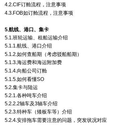
4.2.CIF订舱流程，注意事项
9 l: m5 g2 y; P4 x, c% L
4.3.FOB如订舱流程，注意事项
4 _1 \; Z0 w; e- u; }9 a
5.航线、港口、集卡
5.1.班轮运输、租船运输介绍
5.1.1.航线、港口介绍
: Z( u7 N1 y* o' W
5.1.2.如何查船期（考虑驳船船期）
5.1.3.海运费和海运附加费
! i# W) m3 Z* ~, b
5.1.4.向船公司订舱
7 d& s, U( A2 Q; o+ P+ \
5.1.5.如何看懂SO
5.2.集卡与陆运
5.2.1.各种吨车介绍
5.2.2.2轴车及3轴车介绍
5.2.3.特种车（矮板车等）介绍
6 k2 M( w P/ V" m* ^5 C
5.2.4.安排拖车需要注意的问题，突发状况对应
# {/ y% o; E5 ^&
`' D9 i
% v. K e$ |. x2 ~6 j