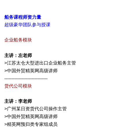
C: f3 ~* n+ B1 j
; G* G7 d0 r$ H7 f& y% v
船务课程师资力量
超级豪华团队参与授课
5 T5 Y2 o" G) x' z( Q0 q: Y' y
企业船务模块
* u8 E# H0 X6 ]5 {8 b9 d' g
% N l7 m' v3 t9 x9 M" z. @( K# L
主讲：左老师
>江苏太仓大型进出口企业船务主管
+ \% q: O' s; T% D' s- g% F
>中国外贸精英网高级讲师
$ ^# I2 h) F T. F' u
------------------------------
货代公司模块
- F8 F5 `: k% H
主讲：李老师
>广州某日资货代公司操作主管
7 J: B; \' J$ C4 ^" |9 g: A
>中国外贸精英网高级讲师
2 h( d$ M! w2 U7 g; q3 q! g" |' }; x
>精英网预归类专家组成员