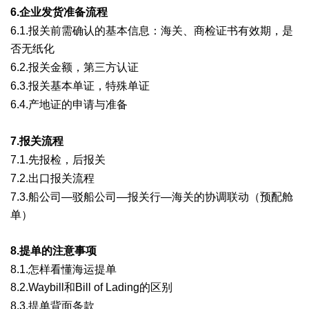
6.企业发货准备流程
, A# b t5 @4 |3 V& W( Z2 V
6.1.报关前需确认的基本信息：海关、商检证书有效期，是
否无纸化
$ l1 R! b E+ { S
6.2.报关金额，第三方认证
4 y: O7 q5 B/ y1 Y1 D1 f: w- a
6.3.报关基本单证，特殊单证
n3 f2 s3 k2 \/ `/ m
6.4.产地证的申请与准备
' J, |1 I* b6 c* E% Q& n
7.报关流程
" ?0 z) B3 w, ?/ v. q
7.1.先报检，后报关
4 D6 B; s7 ]2 N9 K$ l1 w( T! f
7.2.出口报关流程
* b+ O5 I5 T% v( f! _
7.3.船公司—驳船公司—报关行—海关的协调联动（预配舱
单）
8.提单的注意事项
& ^4 z1 @3 \/ W/ i: U
8.1.怎样看懂海运提单
8.2.Waybill和Bill of Lading的区别
( }2 F' g3 e% ~' T6 ~4 s& G
8.3.提单背面条款