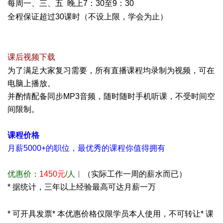
每周一、三、五 晚上7：30至9：30
* |) r. g( W; k
全程保证超过30课时（不设上限，学会为止）
# o# ^4 w. B$
V O; d2 T( ^
; K& c2 }: t- A9 L
课后视频下载
1 e( K* n E3 Z* z3 @: {( Y
为了满足大家复习需要，所有直播课程均录制为视频，可在
电脑上播放。
并酌情配备同步MP3音频，随时随时手机听课，不受时间空
间限制。
课程价格
月薪5000+的职位，最优秀的课程你值得拥有
优惠价：
1450元
/人
︱（实际工作一周的薪水而已）
* 据统计，三年以上经验最高可达月薪一万
3 e8 L4 @7 P& \, Q9
L3 {1 k
* 可开具发票
* 本优惠价格仅限学员本人使用，不可转让
* 课