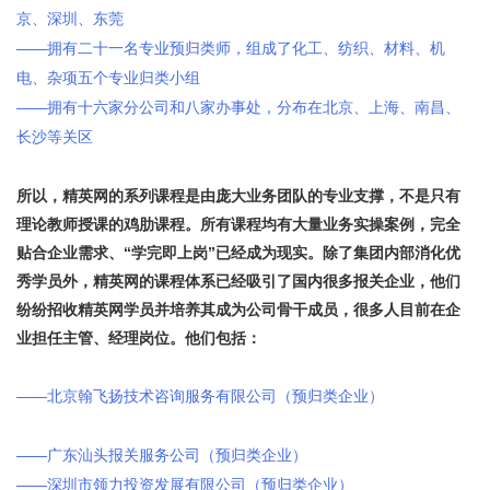
京、深圳、东莞
——
拥有二十一名专业预归类师，组成了化工、纺织、材料、机
电、杂项五个专业归类小组
0 n4 M& ~& I: ~
——
拥有十六家分公司和八家办事处，分布在北京、上海、南昌、
长沙等关区
4 \9 Z' A5 q7 Q/ \; E% x
所以，精英网的系列课程是由庞大业务团队的专业支撑，不是只有
理论教师授课的鸡肋课程。所有课程均有大量业务实操案例，完全
贴合企业需求、
“
学完即上岗
”
已经成为现实。除了集团内部消化优
秀学员外，精英网的课程体系已经吸引了国内很多报关企业，他们
纷纷招收精英网学员并培养其成为公司骨干成员，很多人目前在企
业担任主管、经理岗位。他们包括：
: z& y3 P; A/ [4 [6 S* K
——
北京翰飞扬技术咨询服务有限公司（预归类企业）
, h' c8 v4 ^' B9
q
——
广东汕头报关服务公司（预归类企业）
7 M' d0 S2 k! L/ [% I8 O' g
——
深圳市领力投资发展有限公司（预归类企业）