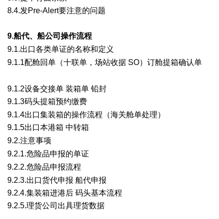
8.4.发Pre-Alert要注意的问题
9.船代、船公司操作流程
& Z5 d3 E' G" n$ ~
9.1.出口各类单证的名称和定义
/ V4 f" o; ~0 y! X: H6 W# v/ q
9.1.1配舱回单（十联单，场站收据 SO）订舱提箱确认单
F'
t' C4 I( X. J6 H7 I
9.1.2设备交接单 装箱单 铅封
9.1.3码头提箱预约缴费
. ^; X% s& j: g( Y1 t# O0 e& ]
9.1.4出口集装箱的操作流程（海关舱单处理）
9.1.5出口本港箱 中转箱
/ S( D, ^/ ^5 o7 h3 w L
9.2.注意事项
, ], z& A4 n- X& L% A& X9 Y3 f
9.2.1.危险品申报的单证
$ F; x6 X; _- f! F2 A( s- k
9.2.2.危险品申报流程
) K( J% W3 R3 d5 p4 O) r- s/ F, u
9.2.3.出口货代申报 船代申报
9.2.4.集装箱进港后 码头基本流程
9.2.5.理货公司出具理货数据