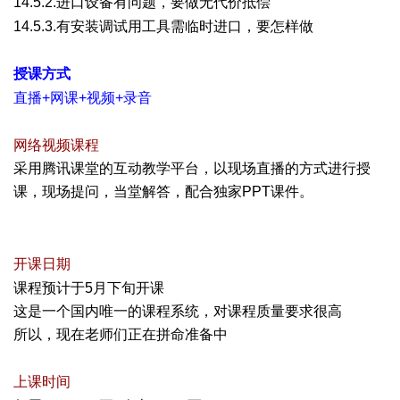
14.5.2.
进口设备有问题，要做无代价抵偿
~0 G3 P- ^; U: M+ w
14.5.3.
有安装调试用工具需临时进口，要怎样做
! p! A( `" j$ a. D2 M8 O
授课方式
( a O0 B: S+ ^9 a; [
直播+网课+视频+录音
7 g( V/ e# g3 U5 j# c9 W8 _
网络视频课程
采用腾讯课堂的互动教学平台，以现场直播的方式进行授
课，现场提问，当堂解答，配合独家PPT课件。
9 w7 x& o5
C% I9 y
! e. L7 O+ c7 H8 k9 K
开课日期
/ z) W9 u0 I2 Y
课程预计于5月下旬开课
这是一个国内唯一的课程系统，对课程质量要求很高
所以，现在老师们正在拼命准备中
& p8 B# w9 @! Q* v
上课时间
& q9 m1 s2 @, [1 ^