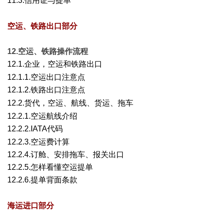
11.3.信用证与提单
+ W5 X; F% u# O6 `, ~& r6 m
空运、铁路出口部分
12.空运、铁路操作流程
12.1.企业，空运和铁路出口
3 y) M7 |# I* F Z4 L+ b
12.1.1.空运出口注意点
12.1.2.铁路出口注意点
/ M# y# d" R( v7 T# T
12.2.货代，空运、航线、货运、拖车
! l4 G2 k$ L' L) O: d
12.2.1.空运航线介绍
12.2.2.IATA代码
* U2 t7 D* h( N) d0 B- }) u& X
12.2.3.空运费计算
12.2.4.订舱、安排拖车、报关出口
12.2.5.怎样看懂空运提单
12.2.6.提单背面条款
) V( O/ Q+ J; W& z: d: M0 P
海运进口部分