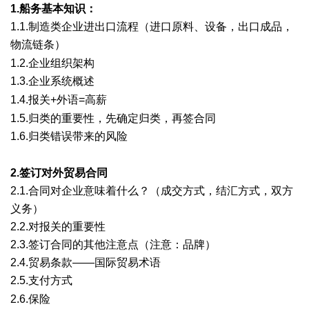
1.船务基本知识：
1.1.制造类企业进出口流程（进口原料、设备，出口成品，
物流链条）
, U/ Z- V6 q1 N. X T$ `, w
1.2.企业组织架构
1.3.企业系统概述
2 Y4 U% W' u7 f, q) y0 l% e8 \0 F
1.4.报关+外语=高薪
( j' ]4 b% ?0 ]' w9 {$ `7 E* b$ y
1.5.归类的重要性，先确定归类，再签合同
1.6.归类错误带来的风险
' R7 n, H+ q/ B
2.签订对外贸易合同
2.1.合同对企业意味着什么？（成交方式，结汇方式，双方
义务）
2.2.对报关的重要性
2.3.签订合同的其他注意点（注意：品牌）
2.4.贸易条款——国际贸易术语
2.5.支付方式
/ n' w4 L& p& R# I; c1 r' G
2.6.保险
$ \; n9 W- U* t, s" z+ R% {) R& M