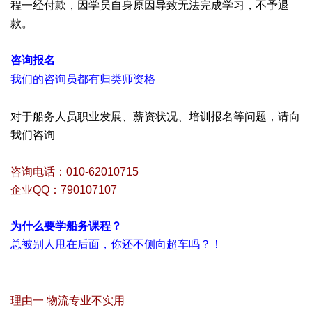
程一经付款，因学员自身原因导致无法完成学习，不予退
款。
& m0 E g# B0 q. Z! _% e
咨询报名
2 \: c( _# ~4 ~4 p" J# q" U# Y. b
我们的咨询员都有归类师资格
" }7 C; K& I" `9 C
8 n# ?, O3 ?% ?2 _
对于船务人员职业发展、薪资状况、培训报名等问题，请向
我们咨询
% R% E; K( J. y) V! |$ b
咨询电话：010-62010715
企业QQ：790107107
为什么要学船务课程？
总被别人甩在后面，你还不侧向超车吗？！
% w: i0 `! ?, @! ~&
|% ^
A* S' }* G, m. H% n
理由一 物流专业不实用