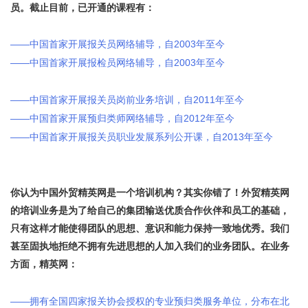
员。截止目前，已开通的课程有：
- ?& o8 P0 `! n+ B3 N# M9 \
——
2003
中国首家开展报关员网络辅导，自
年至今
——
2003
中国首家开展报检员网络辅导，自
年至今
3 z J$ Y: s& h* d1
M; s- ]0 V" Q
——
2011
中国首家开展报关员岗前业务培训，自
年至今
——
2012
中国首家开展预归类师网络辅导，自
年至今
——
2013
中国首家开展报关员职业发展系列公开课，自
年至今
' I* K!
h l9 U9 A, p
8 E1 d9 ~) F7 D2 A" q0 `7 m
你认为中国外贸精英网是一个培训机构？其实你错了！外贸精英网
的培训业务是为了给自己的集团输送优质合作伙伴和员工的基础，
只有这样才能使得团队的思想、意识和能力保持一致地优秀。我们
甚至固执地拒绝不拥有先进思想的人加入我们的业务团队。在业务
方面，精英网：
3 }8 k( {5 {) U( Z: E
! B) I9 p% J2 d9 Y w1 ?: h
——
拥有全国四家报关协会授权的专业预归类服务单位，分布在北