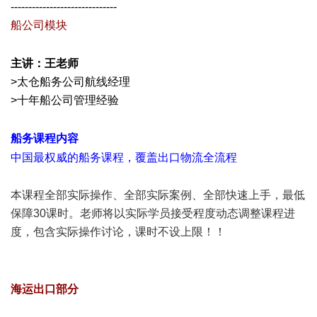
------------------------------
船公司模块
' p) Z' Z7 B$ K
5 W# y% G' G) s- X: d& z
主讲：王老师
>太仓船务公司航线经理
>十年船公司管理经验
8 p( k; S, o% f$ a5 {
/ K* [0 U. c F. Y) [- q
船务课程内容
7 D( I2 w# n6 Y' N
中国最权威的船务课程，覆盖出口物流全流程
; j, L) [! N4 ]" l
本课程全部实际操作、全部实际案例、全部快速上手，最低
保障30课时。老师将以实际学员接受程度动态调整课程进
度，包含实际操作讨论，课时不设上限！！
7 ^4 A) J+ e: Z$ ~%
Z, o
6 b& \+ o: E+ k8 _9 Z
海运出口部分