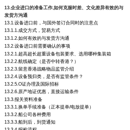
13.
企业进口的准备工作,如何克服时差、文化差异有效的与
发货方沟通
13.1.设备进口前，与国外签订合同时的注意点
13.1.
1.成交方式，贸易方式
+ D9 P) w9 g0 q0 I( ]. s A- r
13.1.
2.如何有效的与发货方沟通
" U/ X6 _7 e, I0 _; N! h$ z
13.2.设备进口前需要确认的事项
7 g8 d; C1 W" Y/ c* W
13.2.1.超高超长超重设备包装要求、选用哪种集装箱
13.2.2.航线确定（是否中转香港？）
13.2.3.留意香港战略物品监管介绍
13.2.4.设备预归类，是否有监管条件？
13.2.5.O证办理及国际招标
13.2.6.原产地证优惠，直接运输条件
6 B8 p" S- F+ Y- @9 `1 A/ L
13.3.报关资料准备
13.3.1.
换单手续准备（正本提单/电放提单）
13.3.2.
船公司各种费用
13.3.3.
船到后，到货通知
13.3.4.
报检流程