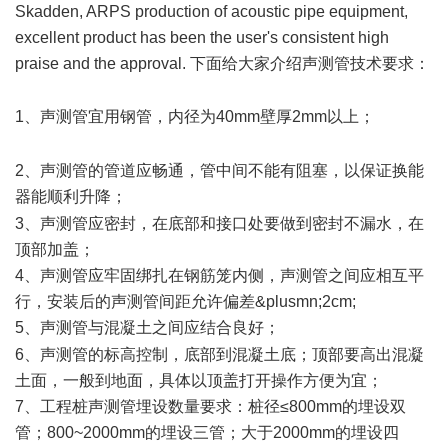
Skadden, ARPS production of acoustic pipe equipment,
excellent product has been the user's consistent high
praise and the approval. 下面给大家介绍声测管技术要求：
( u6 d5 @% n$ Z% c# B
1、声测管宜用钢管，内径为40mm壁厚2mm以上；
m" T0 y8
X( ~% F6 Y" ]
2、声测管的管道应畅通，管中间不能有阻塞，以保证换能
器能顺利升降；
6 S5 Y, d! {- R+ i1 j: E
3、声测管应密封，在底部和接口处要做到密封不漏水，在
顶部加盖；
4、声测管应牢固绑扎在钢筋笼内侧，声测管之间应相互平
行，安装后的声测管间距允许偏差&plusmn;2cm;
5、声测管与混凝土之间应结合良好；
) {4 I& y7 J* D% x# _
6、声测管的标高控制，底部到混凝土底；顶部要高出混凝
土面，一般到地面，具体以顶盖打开操作方便为宜；
7、工程桩声测管埋设数量要求：桩径≤800mm的埋设双
管；800~2000mm的埋设三管；大于2000mm的埋设四