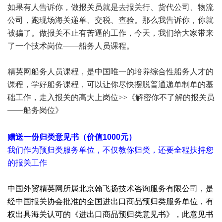
如果有人告诉你，做报关员就是去报关行、货代公司、物流
公司，跑现场海关递单、交税、查验。那么我告诉你，你就
被骗了。做报关不止有苦逼的工作，今天，我们给大家带来
了一个技术岗位——船务人员课程。
精英网船务人员课程，是中国唯一的培养综合性船务人才的
课程，学好船务课程，可以让你尽快摆脱普通递单制单的基
础工作，走入报关的高大上岗位>>
《解密你不了解的报关员
——船务岗位》
# @! i7 ?* l. h6 G* H
+ {6 u' E) u7 P( J( ^. _
赠送一份归类意见书（价值1000元）
我们作为预归类服务单位，不仅教你归类，还要全程扶持您
的报关工作
中国外贸精英网所属北京翰飞扬技术咨询服务有限公司，是
经中国报关协会批准的全国进出口商品预归类服务单位，有
权出具海关认可的《进出口商品预归类意见书》，此意见书