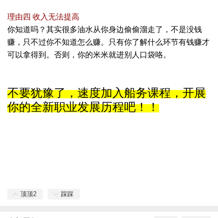
: F- |1 P" O: c3 c! E$ u
理由四 收入无法提高
你知道吗？其实很多油水从你身边偷偷溜走了，不是没钱
赚，只不过你不知道怎么赚。只有你了解什么环节有钱赚才
可以拿得到。否则，你的米米就进别人口袋咯。
不要犹豫了，速度加入船务课程，开展
你的全新职业发展历程吧！！
4 G, _4 h; t# f7
s o H, z
( y# m6 \+ a9 p3 W) D, K
# F' T+ P: q/ e# y7 ~* D
* w/ C* `3 q* W: [) @
顶顶
2
踩踩