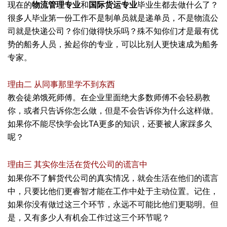
现在的
物流管理专业
和
国际货运专业
毕业生都去做什么了？
很多人毕业第一份工作不是制单员就是递单员，不是物流公
司就是快递公司？你们做得快乐吗？殊不知你们才是最有优
势的船务人员，捡起你的专业，可以比别人更快速成为船务
专家。
+ P1 y' {/ s9 G Z- G
理由二 从同事那里学不到东西
教会徒弟饿死师傅。在企业里面绝大多数师傅不会轻易教
你，或者只告诉你怎么做，但是不会告诉你为什么这样做。
如果你不能尽快学会比TA更多的知识，还要被人家踩多久
呢？
$ J' @# }; A" S
; W7 G& j3 ~9 {; r. W9 l8 H1 W
理由三 其实你生活在货代公司的谎言中
" h; T& u7 j. {. S, W
如果你不了解货代公司的真实情况，就会生活在他们的谎言
中，只要比他们更睿智才能在工作中处于主动位置。记住，
如果你没有做过这三个环节，永远不可能比他们更聪明。但
是，又有多少人有机会工作过这三个环节呢？