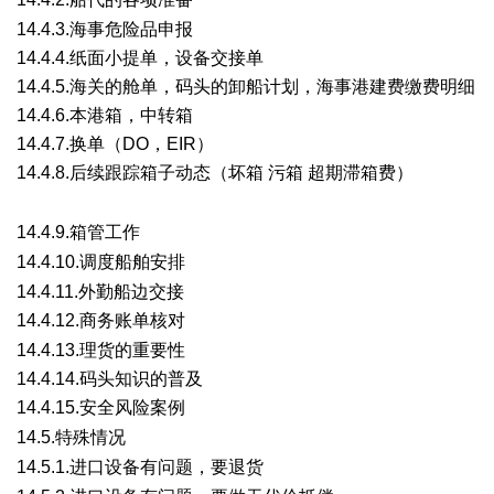
1 |- o7 |8 @2 [) N* }( P
14.4.3.
海事危险品申报
14.4.4.
纸面小提单，设备交接单
14.4.5.
海关的舱单，码头的卸船计划，海事港建费缴费明细
14.4.6.
本港箱，中转箱
14.4.7.
换单（DO，EIR）
14.4.8.
后续跟踪箱子动态（坏箱 污箱 超期滞箱费）
( z* r1 x8
Z% W4 C" z
14.4.9.
箱管工作
1 u9 s# E) k; Q$ v7 ]
14.4.10.
调度船舶安排
4 o6 y; E# f) B) X7 \! U
14.4.11.
外勤船边交接
14.4.12.
商务账单核对
" D& K# y0 d l
14.4.13.
理货的重要性
14.4.14.
码头知识的普及
14.4.15.
安全风险案例
; L1 V' X, t: q" J# U0 t
14.5.特殊情况
! ~/ d2 \" n( @- ?0 O1 D7 z3 D
14.5.1.
进口设备有问题，要退货
5 t6 S3 C7 i9 c( Z. r' w