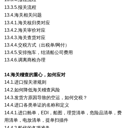
( ^' ^' V# U$ w2 l7 ~" x
13.3.5.
报关流程
4 A9 v' U1 I1 |/ {& {1 m
13.4.海关相关问题
2 e2 m1 Z, R! v5 \* G9 E
13.4.
1.海关核归类对应
13.4.
2.海关审价对应
13.4.
3.海关查货对应
13.4.
4.交税方式（出税单/网付）
13.4.
5.安排拖车，结清船公司费用
13.4.
6.调离商检办理
14.海关稽查的重心，如何应对
14.1.进口报关潜规则
+ T6 n( R1 U1 O1 V* a
14.
2.如何降低海关稽查风险
5 ?) }- R8 b7 x5 _$ Y
14.
3.发货方原因导致的空运，如何交税？
14.4.进口各类单证的名称和定义
; t& K1 m4 {* q8 n. a1 X
14.4.1.
进口舱单，EDI，船图，理货清单，危险品清单，费
用清单，电放清单，提单扫描件
. P3 z) E& y$ R7 }
14.4.2.
船代的各项准备