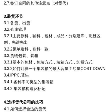
2.7.签订合同的其他注意点（对货代）
: e9 s8 l- H& w: p' r3 f% u
3.装货环节
3.1.备货、出货
3.2.仓库管理
3.2.1主要原料，辅料，包材，成品：分别建库，明显区
别，先进先出
) N. {# E* ]; @: P
3.2.2见单发料，账料一致
3.3.货物包装、装箱
3.3.1基本的包材，包装方式，装箱方式，卸货方式
3.3.2如何计算一个集装箱的最大容量？尽量COST DOWN
3.4.IPPC,唛头
% ?/ T" S7 b4 f8 [
3.4.1.各种不同类型的集装箱
3 B5 A9 W# Q2 e6 m; E7 T8 ~
3.4.2.集装箱构造及标记
% d/ H/ m& D8 A7 w, h5 [
( ~- W0 y+ {) n# K7 ]
4.选择货代公司的技巧
. |/ O% l' G. O
4.1.如何选择合适的货代
+ \: I' N7 X8 o" U& q. K3 [