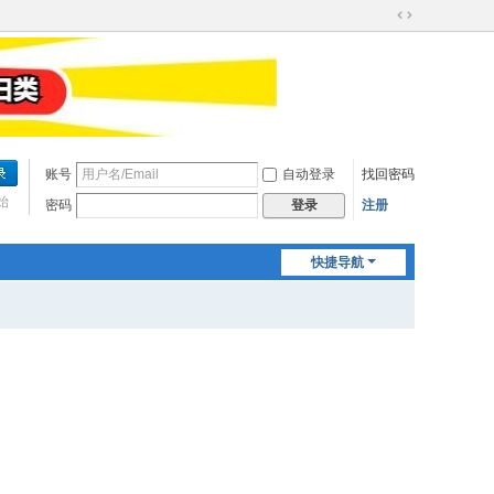
切
换
到
宽
版
账号
自动登录
找回密码
始
密码
注册
登录
快捷导航