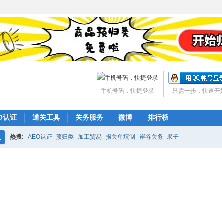
手机号码，快捷登录
只需一步，快速开
O认证
通关工具
关务服务
微博
排行榜
热搜:
AEO认证
预归类
加工贸易
报关单填制
岸谷关务
果子
搜
索