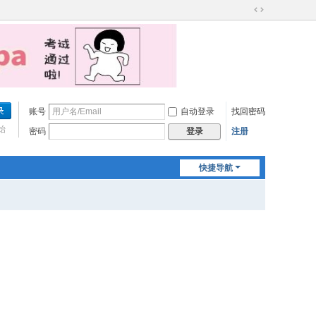
切
换
到
宽
版
账号
自动登录
找回密码
始
密码
注册
登录
快捷导航