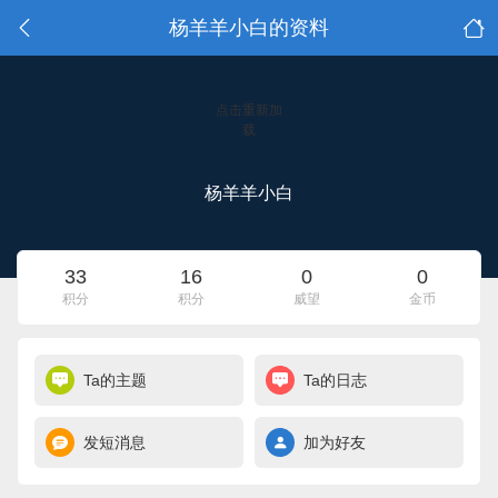
杨羊羊小白的资料
点击重新加
载
杨羊羊小白
33
16
0
0
积分
积分
威望
金币
Ta的主题
Ta的日志
发短消息
加为好友