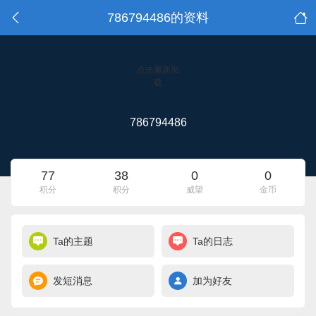
786794486的资料
点击重新加
载
786794486
77
38
0
0
积分
积分
威望
金币
Ta的主题
Ta的日志
发短消息
加为好友