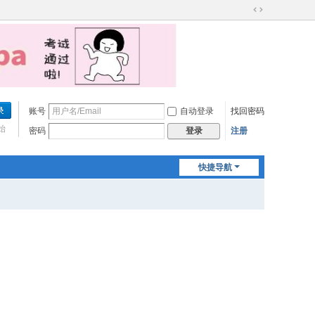
切
换
到
宽
版
账号
自动登录
找回密码
始
密码
注册
登录
快捷导航