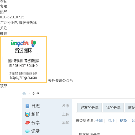
发帖
客服
热线
010-62010715
7*24小时客服服务热线
关注
微信
关务资讯公众号
顶部
›
分享
外
日志
发布
好友的分享
我的分享
随
贸
相册
上传
精
按类型查看:
全部
|
网址
|
视频
|
分享
添加
英
记录
现在还没分享