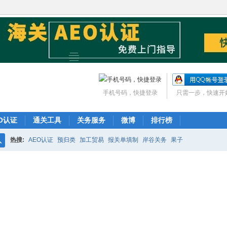
手机号码，快捷登录
只需一步，快速开
O认证
通关工具
关务服务
微博
排行榜
热搜:
AEO认证
预归类
加工贸易
报关单填制
岸谷关务
果子
搜
索