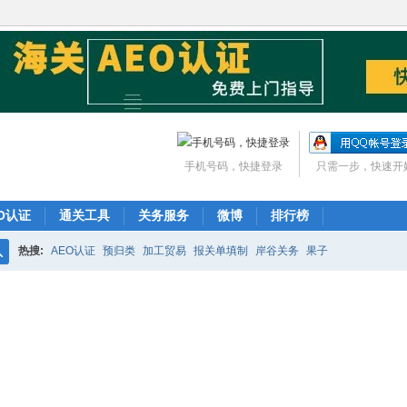
手机号码，快捷登录
只需一步，快速开
O认证
通关工具
关务服务
微博
排行榜
热搜:
AEO认证
预归类
加工贸易
报关单填制
岸谷关务
果子
搜
索