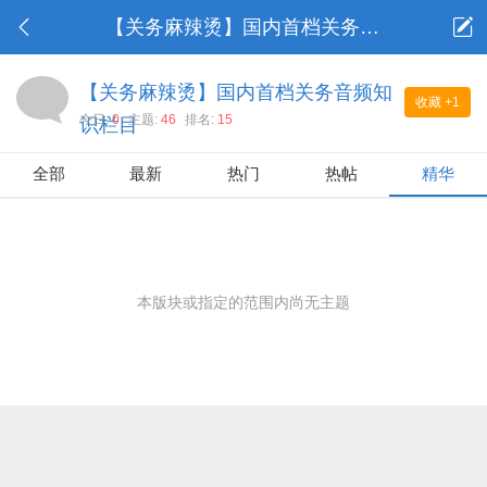
【关务麻辣烫】国内首档关务音频知识栏目
【关务麻辣烫】国内首档关务音频知
收藏
+1
今日:
0
主题:
46
排名:
15
识栏目
全部
最新
热门
热帖
精华
本版块或指定的范围内尚无主题