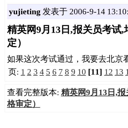
yujieting
发表于 2006-9-14 13:10
精英网9月13日,报关员考
定）
如果这次考试通过，我要去北京
页:
1
2
3
4
5
6
7
8
9
10
[11]
12
13
查看完整版本:
精英网9月13日,
格审定）